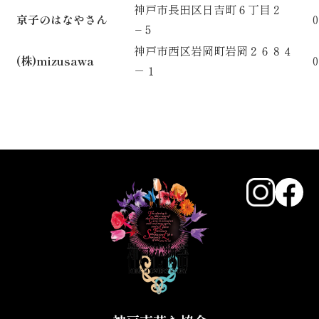
神戸市長田区日吉町６丁目２
京子のはなやさん
0
−５
神戸市西区岩岡町岩岡２６８４
(株)mizusawa
0
－１