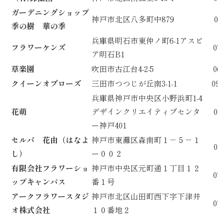
ガーデニングショップ
神戸市北区八多町中879
0
季の樹 華の季
兵庫県明石市東仲ノ町6-1アスピ
フラワーケンズ
0
ア明石B1
草楽園
吹田市古江台4-2-5
0
クイーンオブローズ
三田市つつじが丘南3-1-1
0
兵庫県神戸市中央区小野浜町1-4
花萌
デザインクリエイティブセンタ
0
ー神戸401
セルバ 花由（はなよ
神戸市東灘区森南町１－５－１
0
し）
ー００２
有限会社フラワーショ
神戸市中央区元町通１丁目１２
0
ップキャンパス
番１号
アークフラワースタジ
神戸市北区山田町西下字下津井
0
オ株式会社
１０番地２