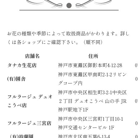
お花の種類や季節によって取扱商品がかわります。詳し
くは各ショップにご確認下さい。（順不同）
店舗名
住所
タナカ生花店
神戸市東灘区御影本町4-12-28
0
神戸市東灘区甲南町2-1-2リビン
(有)園舎
0
グコープ内
神戸市中央区相生町3-2-1中央区
フルラージュ デュオ
２丁目 デュオこうべ 山の手 JR
0
こうべ店
神戸駅地下1F
神戸市中央区三宮町1丁目10-1
フルラージュ三宮店
0
神戸交通センタービル 1F
（有)鈴蘭園
神戸市北区南五葉6-13-4
0