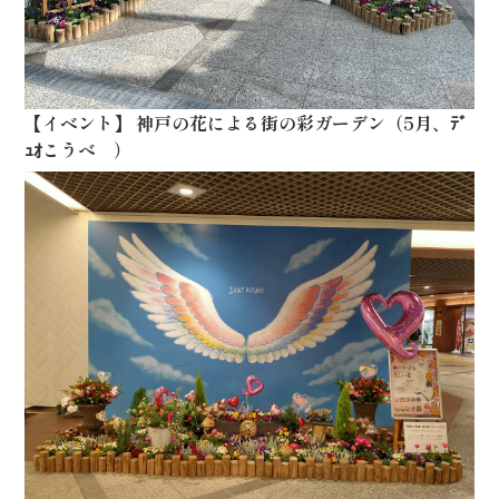
【
イベント
】
神戸の花による街の彩ガーデン（5月、ﾃﾞ
ｭｵこうべ ）