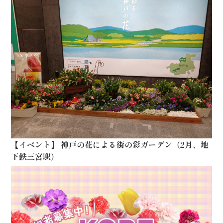
【
イベント
】
神戸の花による街の彩ガーデン（2月、地
下鉄三宮駅）