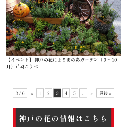
【
イベント
】
神戸の花による街の彩ガーデン（９～10
月）ﾃﾞｭｵこうべ
3 / 6
«
1
2
3
4
5
...
»
最後 »
神戸の花の情報はこちら