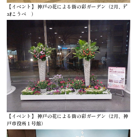
【
イベント
】
神戸の花による街の彩ガーデン（2月、ﾃﾞ
ｭｵこうべ ）
【
イベント
】
神戸の花による街の彩ガーデン（2月、神
戸市役所１号館）